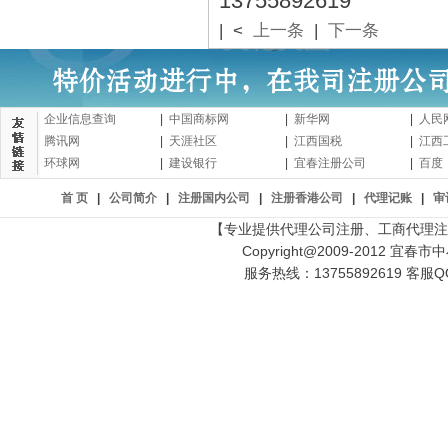
13755892619
| <
上一条
|
下一条
企业信息查询
|
中国商标网
|
新华网
|
人民
腾讯网
|
天涯社区
|
江西国税
|
江西
环球网
|
建设银行
|
宜春注册公司
|
百度
首 页
|
公司简介
|
注册国内公司
|
注册香港公司
|
代理记账
|
审
【专业提供代理公司注册、工商代理注
Copyright@2009-2012 宜春市中小
服务热线：13755892619 客服QQ