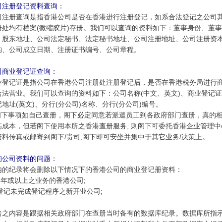
司注册登记资料查询：
司注册查询是指香港公司是否在香港进行注册登记，如系合法登记之公司
册处均有档案(微缩胶片)存册。我们可以查询的资料如下：董事身份、董事地
、股东地址、公司法定秘书、法定秘书地址、公司注册地址、公司注册资
构、公司成立日期、注册证书编号、公司章程。
司商业登记证查询：
业登记证是指公司在香港公司注册处注册登记后，是否在香港税务局进行
合法营业。我们可以查询的资料如下：公司名称(中文、英文)、商业登记
地址(英文)、分行(分公司)名称、分行(分公司)编号。
下事项如自己查册，阁下必定同意若派遣员工到各政府部门查册，真的
高成本，但若阁下使用本所之香港查册服务, 则阁下可委托香港企业管理中
资料传真或邮寄到阁下/贵司,阁下即可安坐并集中于其它业务/决策上。
询公司资料的问题：
内的纪录将会删除以下情况下的香港公司的商业登记册资料：
业3年或以上之业务的香港公司;
业登记未完成登记程序之新开业公司;
告之内容是跟据相关政府部门在查册当时备有的数据库纪录。数据库所指