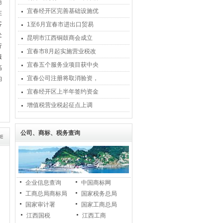
商
宜春经开区完善基础设施优
在
客
1至6月宜春市进出口贸易
处
昆明市江西铜鼓商会成立
行
宜春市8月起实施营业税改
服
宜春五个服务业项目获中央
高
宜春公司注册将取消验资，
的
宜春经开区上半年签约资金
增值税营业税起征点上调
公司、商标、税务查询
企业信息查询
中国商标网
工商总局商标局
国家税务总局
国家审计署
国家工商总局
江西国税
江西工商