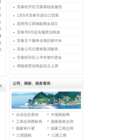
商
宜春经开区完善基础设施优
在
客
1至6月宜春市进出口贸易
处
昆明市江西铜鼓商会成立
行
宜春市8月起实施营业税改
服
宜春五个服务业项目获中央
高
宜春公司注册将取消验资，
的
宜春经开区上半年签约资金
增值税营业税起征点上调
公司、商标、税务查询
企业信息查询
中国商标网
工商总局商标局
国家税务总局
国家审计署
国家工商总局
江西国税
江西工商